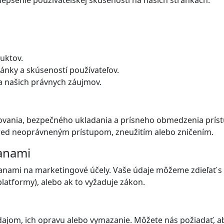
lepšenie používateľskej skúsenosti na našich stránkach.
uktov.
ánky a skúseností používateľov.
a našich právnych záujmov.
vania, bezpečného ukladania a prísneho obmedzenia príst
pred neoprávneným prístupom, zneužitím alebo zničením.
ranami
ranami na marketingové účely. Vaše údaje môžeme zdieľať s
platformy), alebo ak to vyžaduje zákon.
ajom, ich opravu alebo vymazanie. Môžete nás požiadať, a