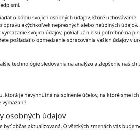
redpismi.
iadať o kópiu svojich osobných údajov, ktoré uchovávame.
o opravu akýchkoľvek nepresných alebo neúplných údajov.
vymazanie svojich údajov, pokiaľ už nie sú potrebné na pl
te požiadať o obmedzenie spracovania vašich údajov v urči
šie technológie sledovania na analýzu a zlepšenie našich s
ktorá je nevyhnutná na splnenie účelov, na ktoré sme ich z
e vymazané.
ny osobných údajov
e byť občas aktualizovaná. O všetkých zmenách vás budem